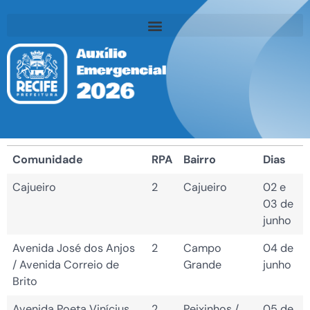
Comunidade
RPA
Bairro
Dias
Cajueiro
2
Cajueiro
02 e
03 de
junho
Avenida José dos Anjos
2
Campo
04 de
/ Avenida Correio de
Grande
junho
Brito
Avenida Poeta Vinícius
2
Peixinhos /
05 de