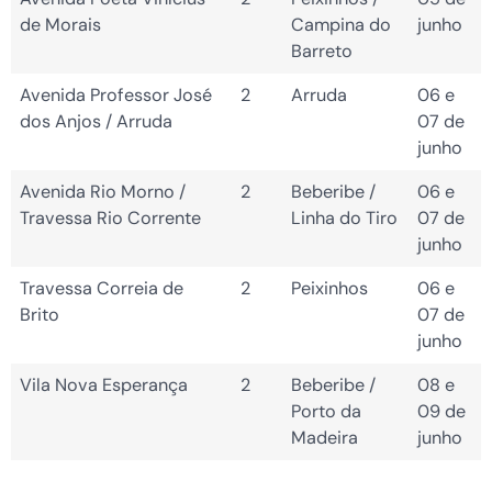
de Morais
Campina do
junho
Barreto
Avenida Professor José
2
Arruda
06 e
dos Anjos / Arruda
07 de
junho
Avenida Rio Morno /
2
Beberibe /
06 e
Travessa Rio Corrente
Linha do Tiro
07 de
junho
Travessa Correia de
2
Peixinhos
06 e
Brito
07 de
junho
Vila Nova Esperança
2
Beberibe /
08 e
Porto da
09 de
Madeira
junho